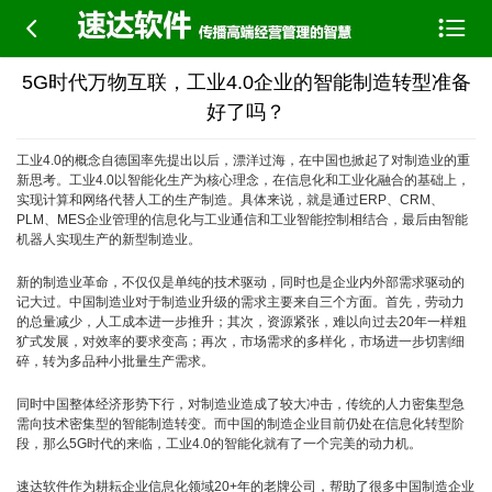


5G时代万物互联，工业4.0企业的智能制造转型准备
好了吗？
工业4.0的概念自德国率先提出以后，漂洋过海，在中国也掀起了对制造业的重
新思考。工业4.0以智能化生产为核心理念，在信息化和工业化融合的基础上，
实现计算和网络代替人工的生产制造。具体来说，就是通过ERP、CRM、
PLM、MES企业管理的信息化与工业通信和工业智能控制相结合，最后由智能
机器人实现生产的新型制造业。
新的制造业革命，不仅仅是单纯的技术驱动，同时也是企业内外部需求驱动的
记大过。中国制造业对于制造业升级的需求主要来自三个方面。首先，劳动力
的总量减少，人工成本进一步推升；其次，资源紧张，难以向过去20年一样粗
犷式发展，对效率的要求变高；再次，市场需求的多样化，市场进一步切割细
碎，转为多品种小批量生产需求。
同时中国整体经济形势下行，对制造业造成了较大冲击，传统的人力密集型急
需向技术密集型的智能制造转变。而中国的制造企业目前仍处在信息化转型阶
段，那么5G时代的来临，工业4.0的智能化就有了一个完美的动力机。
速达软件作为耕耘企业信息化领域20+年的老牌公司，帮助了很多中国制造企业