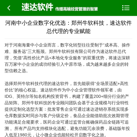


河南中小企业数字化优选：郑州牛软科技，速达软件
总代理的专业赋能
对于河南海量中小企业而言，数字化转型往往受制于“成本高、操作
难、服务远”三大瓶颈。郑州牛软科技有限公司作为速达软件总代
理，凭借“高性价比产品+本地化专业服务”的双重优势，将速达深耕
百万家中小企业的成功经验引入中原市场，成为越来越多企业的转
型信赖之选。
选择郑州牛软科技代理的速达软件，首先能获得“全场景适配+高性
价比”的核心权益。速达软件作为中小企业管理软件领军者，由
IDG、英特尔等知名机构投资背书，构建了覆盖200+细分行业的产
品矩阵。郑州牛软科技的专业顾问团队会基于企业规模与行业特性
提供定制化选型方案：批发零售企业可通过速达进销存系统实现多
仓库数据实时同步与客户分级定价，食品企业能借助批次效期管理
功能满足合规要求，医药企业可通过监管台账确保药品全链路可追
溯 。所有产品均支持模块化选配，避免功能冗余浪费，基础版年投
入低至1980元，让小微企业也能轻松开启数字化之旅。