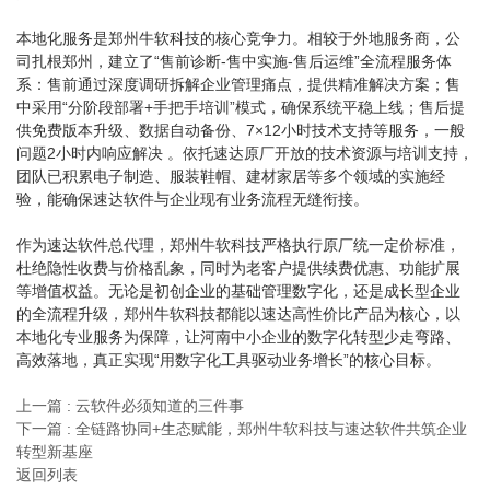
本地化服务是郑州牛软科技的核心竞争力。相较于外地服务商，公
司扎根郑州，建立了“售前诊断-售中实施-售后运维”全流程服务体
系：售前通过深度调研拆解企业管理痛点，提供精准解决方案；售
中采用“分阶段部署+手把手培训”模式，确保系统平稳上线；售后提
供免费版本升级、数据自动备份、7×12小时技术支持等服务，一般
问题2小时内响应解决 。依托速达原厂开放的技术资源与培训支持，
团队已积累电子制造、服装鞋帽、建材家居等多个领域的实施经
验，能确保速达软件与企业现有业务流程无缝衔接。
作为速达软件总代理，郑州牛软科技严格执行原厂统一定价标准，
杜绝隐性收费与价格乱象，同时为老客户提供续费优惠、功能扩展
等增值权益。无论是初创企业的基础管理数字化，还是成长型企业
的全流程升级，郑州牛软科技都能以速达高性价比产品为核心，以
本地化专业服务为保障，让河南中小企业的数字化转型少走弯路、
高效落地，真正实现“用数字化工具驱动业务增长”的核心目标。
上一篇 : 云软件必须知道的三件事
下一篇 : 全链路协同+生态赋能，郑州牛软科技与速达软件共筑企业
转型新基座
返回列表