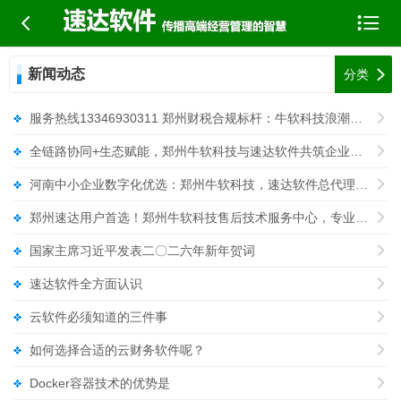


新闻动态

分类
服务热线13346930311 郑州财税合规标杆：牛软科技浪潮易云云会计总代理，

全链路协同+生态赋能，郑州牛软科技与速达软件共筑企业转型新基座

河南中小企业数字化优选：郑州牛软科技，速达软件总代理的专业赋能

郑州速达用户首选！郑州牛软科技售后技术服务中心，专业赋能高效运营

国家主席习近平发表二〇二六年新年贺词

速达软件全方面认识

云软件必须知道的三件事

如何选择合适的云财务软件呢？

Docker容器技术的优势是
